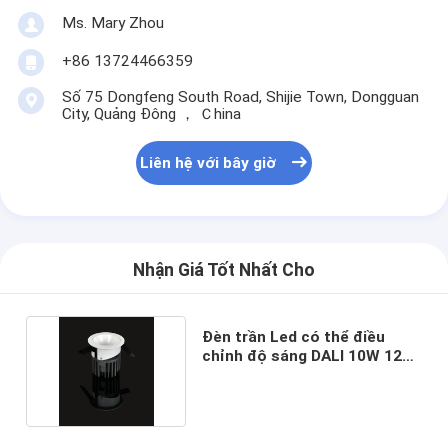
Ms. Mary Zhou
+86 13724466359
Số 75 Dongfeng South Road, Shijie Town, Dongguan
City, Quảng Đông ， Ｃhina
Liên hệ với bây giờ
Nhận Giá Tốt Nhất Cho
Đèn trần Led có thể điều
chỉnh độ sáng DALI 10W 12W
24deg Ra90