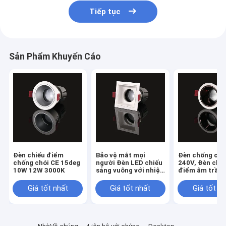
Tiếp tục
Sản Phẩm Khuyến Cáo
Đèn chiếu điểm
Bảo vệ mắt mọi
Đèn chống chó
chống chói CE 15deg
người Đèn LED chiếu
240V, Đèn chi
10W 12W 3000K
sáng vuông với nhiệt
điểm âm trần
độ màu NW
5000K 6000K
Giá tốt nhất
Giá tốt nhất
Giá tốt n