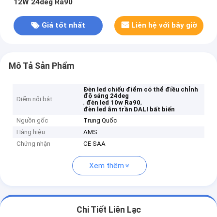
12W 24deg Ra90
Giá tốt nhất
Liên hệ với bây giờ
Mô Tả Sản Phẩm
Đèn led chiếu điểm có thể điều chỉnh
độ sáng 24deg
Điểm nổi bật
,
,
đèn led 10w Ra90
đèn led âm trần DALI bất biến
Nguồn gốc
Trung Quốc
Hàng hiệu
AMS
Chứng nhận
CE SAA
Xem thêm
Chi Tiết Liên Lạc