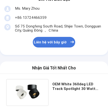
Ms. Mary Zhou
+86 13724466359
Số 75 Dongfeng South Road, Shijie Town, Dongguan
City, Quảng Đông ， Ｃhina
Liên hệ với bây giờ
Nhận Giá Tốt Nhất Cho
OEM White 360deg LED
Track Spotlight 30 Watt
SAA Không chói