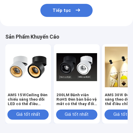
Tiếp tục
Sản Phẩm Khuyến Cáo
AMS 15ＷCeiling Đèn
200LM Bệnh viện
AMS 30Ｗ Đèn 
chiếu sáng theo dõi
RoHS Đèn bàn bảo vệ
sáng theo dõi 
LED có thể điều
mắt có thể thay đổi
thể điều chỉn
chỉnh được Không
độ sáng với công tắc
không có thủy
có thủy ngân Chiều
điều chỉnh độ sáng
Chiều cao 14
Giá tốt nhất
Giá tốt nhất
Giá tốt n
cao 148mm