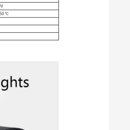
0V
50 ℃