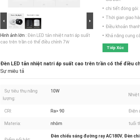
chi tiết đóng gói:
Thời gian giao hà
Điều khoản thanh
Hình ảnh lớn :
Đèn LED tản nhiệt natri áp suất
Khả năng cung c
cao trên trần có thể điều chỉnh 7Ｗ
Tiếp Xúc
Đèn LED tản nhiệt natri áp suất cao trên trần có thể điều 
Sự miêu tả
Sự tiêu thụ năng
10W
Nhiệt
lượng:
CRI:
Ra> 90
Điện 
Materia:
nhôm
tuổi t
Đèn chiếu sáng đường ray AC180V
,
Đèn ch
Điểm nổi bật: