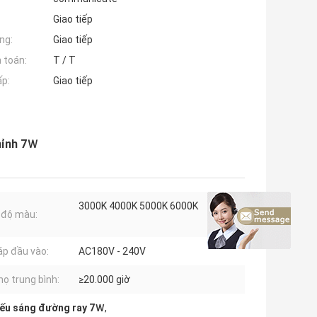
Giao tiếp
ng:
Giao tiếp
 toán:
T / T
ấp:
Giao tiếp
chỉnh 7Ｗ
3000K 4000K 5000K 6000K
 độ màu:
áp đầu vào:
AC180V - 240V
họ trung bình:
≥20.000 giờ
iếu sáng đường ray 7Ｗ
,