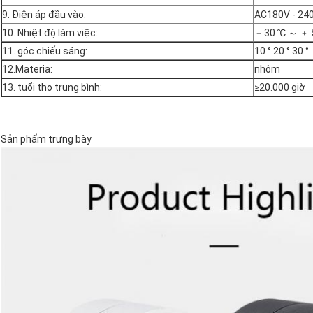
9. Điện áp đầu vào:
AC180V - 24
10. Nhiệt độ làm việc:
﹣30 ℃ ～ ﹢ 
11. góc chiếu sáng:
10 ° 20 ° 30 °
12.Materia:
nhôm
13. tuổi thọ trung bình:
≥20.000 giờ
Sản phẩm trưng bày