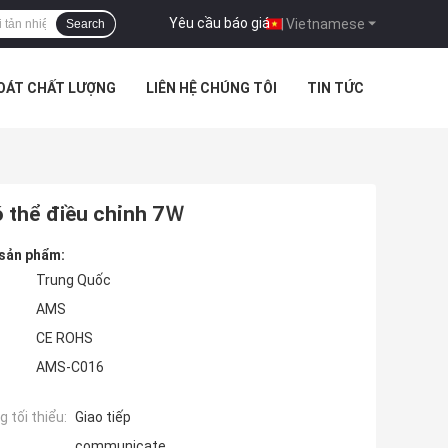
Yêu cầu báo giá
|
Vietnamese
Search
SOÁT CHẤT LƯỢNG
LIÊN HỆ CHÚNG TÔI
TIN TỨC
có thể điều chỉnh 7Ｗ
 sản phẩm:
Trung Quốc
AMS
CE ROHS
AMS-C016
 tối thiểu:
Giao tiếp
communicate