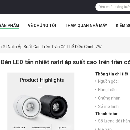
SẢN PHẨM
VỀ CHÚNG TÔI
THAM QUAN NHÀ MÁY
KIỂM 
 HỢP
iệt Natri Áp Suất Cao Trên Trần Có Thể Điều Chỉnh 7Ｗ
Đèn LED tản nhiệt natri áp suất cao trên trần 
Thông tin chi tiết
Nguồn gốc:
Hàng hiệu:
Chứng nhận:
Số mô hình:
Thanh toán:
Số lượng đặt hàng
Giá bán: