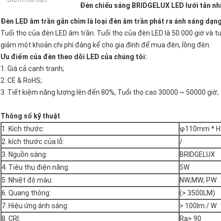
Đèn chiếu sáng BRIDGELUX LED lưới tản nh
Đèn LED âm trần gắn chìm là loại đèn âm trần phát ra ánh sáng dạng 
Tuổi thọ của đèn LED âm trần: Tuổi thọ của đèn LED là 50.000 giờ và t
giảm một khoản chi phí đáng kể cho gia đình để mua đèn, lồng đèn.
Ưu điểm của đèn theo dõi LED của chúng tôi:
1. Giá cả cạnh tranh;
2. CE & RoHS;
3. Tiết kiệm năng lượng lên đến 80%, Tuổi thọ cao 30000 ~ 50000 giờ;
Thông số kỹ thuật
1. Kích thước:
φ110mm * H
2. kích thước của lỗ:
/
3. Nguồn sáng:
BRIDGELUX
4. Tiêu thụ điện năng:
5W
5. Nhiệt độ màu:
NW;MW; PW
6. Quang thông:
(> 3500LM)
7. Hiệu ứng ánh sáng:
> 100lm / W
8. CRI:
Ra> 90