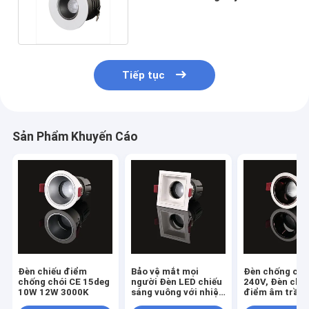
DC12V Chịu nhiệt độ cao
Tiếp tục
Sản Phẩm Khuyến Cáo
Đèn chiếu điểm
Bảo vệ mắt mọi
Đèn chống chó
chống chói CE 15deg
người Đèn LED chiếu
240V, Đèn chi
10W 12W 3000K
sáng vuông với nhiệt
điểm âm trần
độ màu NW
5000K 6000K