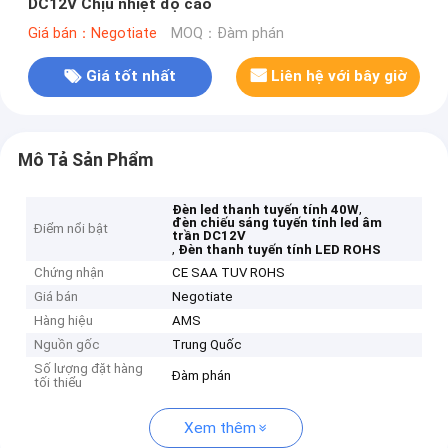
DC12V Chịu nhiệt độ cao
Giá bán：Negotiate
MOQ：Đàm phán
Giá tốt nhất
Liên hệ với bây giờ
Mô Tả Sản Phẩm
,
Đèn led thanh tuyến tính 40W
đèn chiếu sáng tuyến tính led âm
Điểm nổi bật
trần DC12V
,
Đèn thanh tuyến tính LED ROHS
Chứng nhận
CE SAA TUV ROHS
Giá bán
Negotiate
Hàng hiệu
AMS
Nguồn gốc
Trung Quốc
Số lượng đặt hàng
Đàm phán
tối thiểu
Xem thêm